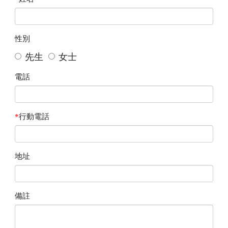
性別
先生
女士
電話
*
行動電話
地址
備註