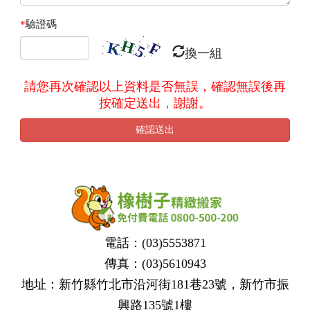
*
驗證碼
換一組
請您再次確認以上資料是否無誤，確認無誤後再
按確定送出，謝謝。
確認送出
電話：
(03)5553871
傳真：(03)5610943
地址：新竹縣竹北市沿河街181巷23號，新竹市振
興路135號1樓