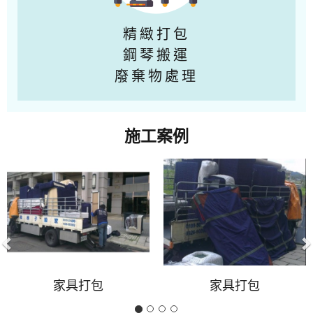
精緻打包
鋼琴搬運
廢棄物處理
施工案例
Previous
N
家具打包
家具打包